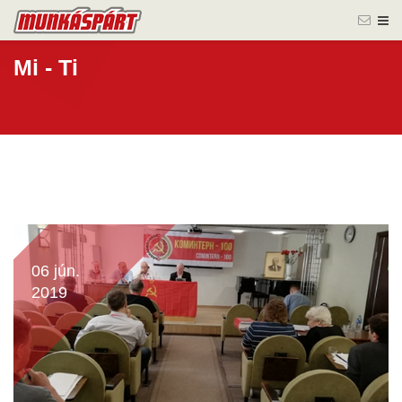
Mi - Ti
06 jún.
2019