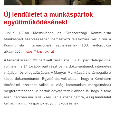
Új lendületet a munkáspártok
együttműködésének!
Június 1-2-án Moszkvában az Oroszországi Kommunista
Munkáspárt szervezésében nemzetközi találkozóra került sor a
Kommunista Internacionálé születésének 100. évfordulója
alkalmából. (
https://rkrp-rpk.ru
)
A tanácskozáson 33 párt vett részt, közülük 19 párt delegációval
volt jelen, s 14 további párt részt vett a dokumentumok internetes
vitájában és elfogadásában. A Magyar Munkáspárt is támogatta a
közös dokumentumot. Egyetértés volt abban, hogy a Komintern
történelmi szerepet vállalt a világ kommunista mozgalmának
megteremtésében. A pártok egyetértettek abban is, hogy a tőke
elleni harcban ma is szükség van a közös harcra, és új lendületet
kell adni a munkáspártok együttműködésének.