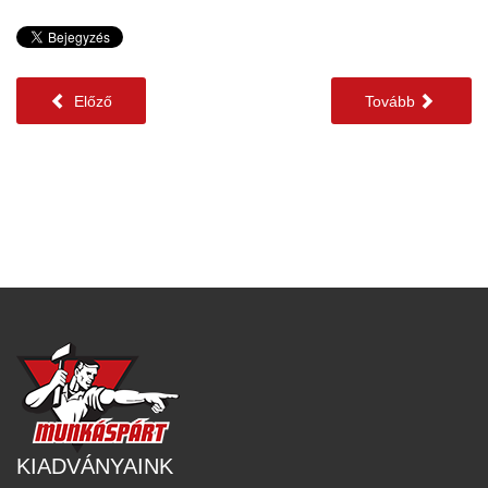
Előző
Tovább
KIADVÁNYAINK