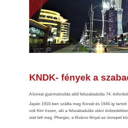
KNDK- fények a szab
A koreai gyarmatosítás alóli felszabadulás 74. évford
Japán 1910-ben szállta meg Koreát és 1945-ig tartott a
volt Kim Irszen, aki a felszabadulás utáni évtizedekbe
utat tett meg. Phenjan, a főváros fényei az ünnepet kö