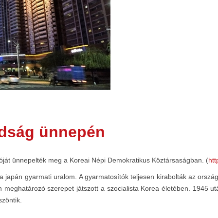
adság ünnepén
ulóját ünnepelték meg a Koreai Népi Demokratikus Köztársaságban. (
htt
 japán gyarmati uralom. A gyarmatosítók teljesen kirabolták az ország
n meghatározó szerepet játszott a szocialista Korea életében. 1945 ut
szöntik.