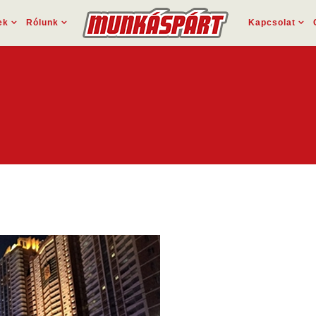
ek
Rólunk
Kapcsolat