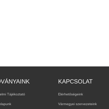
DVÁNYAINK
KAPCSOLAT
elmi Tájékoztató
Elérhetőségeink
nlapunk
Vármegyei szervezeteink