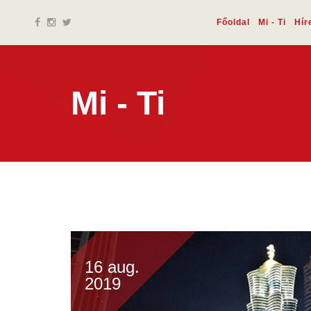
Főoldal
Mi - Ti
Hír
Mi - Ti
16 aug.
2019