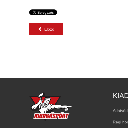
Előző
KIA
Adatvéd
Régi ho