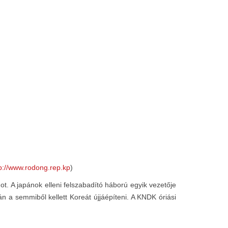
p://www.rodong.rep.kp
)
ot. A japánok elleni felszabadító háború egyik vezetője
án a semmiből kellett Koreát újjáépíteni. A KNDK óriási