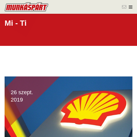
Mi - Ti
26 szept.
2019