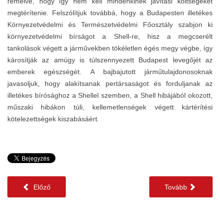
remélve, hogy így nem kell mindenkinek javítási költségeket
megtérítenie. Felszólítjuk továbbá, hogy a Budapesten illetékes
Környezetvédelmi és Természetvédelmi Főosztály szabjon ki
környezetvédelmi bírságot a Shell-re, hisz a megcserélt
tankolások végett a járművekben tökéletlen égés megy végbe, így
károsítják az amúgy is túlszennyezett Budapest levegőjét az
emberek egészségét. A bajbajutott járműtulajdonosoknak
javasoljuk, hogy alakítsanak pertársaságot és forduljanak az
illetékes bírósághoz a Shellel szemben, a Shell hibájából okozott,
műszaki hibákon túli, kellemetlenségek végett kártérítési
kötelezettségek kiszabásáért.
Előző
Tovább