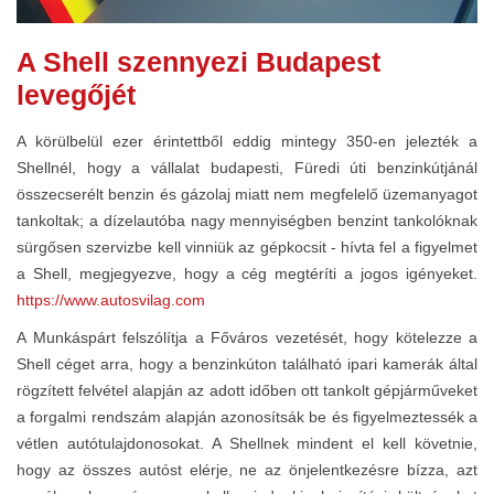
A Shell szennyezi Budapest
levegőjét
A körülbelül ezer érintettből eddig mintegy 350-en jelezték a
Shellnél, hogy a vállalat budapesti, Füredi úti benzinkútjánál
összecserélt benzin és gázolaj miatt nem megfelelő üzemanyagot
tankoltak; a dízelautóba nagy mennyiségben benzint tankolóknak
sürgősen szervizbe kell vinniük az gépkocsit - hívta fel a figyelmet
a Shell, megjegyezve, hogy a cég megtéríti a jogos igényeket.
https://www.autosvilag.com
A Munkáspárt felszólítja a Főváros vezetését, hogy kötelezze a
Shell céget arra, hogy a benzinkúton található ipari kamerák által
rögzített felvétel alapján az adott időben ott tankolt gépjárműveket
a forgalmi rendszám alapján azonosítsák be és figyelmeztessék a
vétlen autótulajdonosokat. A Shellnek mindent el kell követnie,
hogy az összes autóst elérje, ne az önjelentkezésre bízza, azt