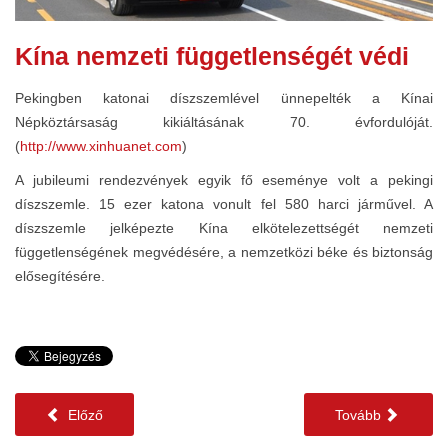
Kína nemzeti függetlenségét védi
Pekingben katonai díszszemlével ünnepelték a Kínai
Népköztársaság kikiáltásának 70. évfordulóját.
(
http://www.xinhuanet.com
)
A jubileumi rendezvények egyik fő eseménye volt a pekingi
díszszemle. 15 ezer katona vonult fel 580 harci járművel. A
díszszemle jelképezte Kína elkötelezettségét nemzeti
függetlenségének megvédésére, a nemzetközi béke és biztonság
elősegítésére.
Előző
Tovább