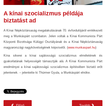
A kínai szocializmus példája
biztatást ad
A Kínai Népköztársaság megalakulásának 70. évfordulójáról emlékezett
meg a Munkáspárt szombaton. Jelen voltak a Kínai Kommunista Párt
Központi Bizottsága Külügyi Osztályának és a Kínai Népköztársaság
magyarországi nagykövetségének képviselői. (
www.munkaspart.hu
)
Kína sikerei a kínai sajátosságú szocializmus elméletének és
gyakorlatának helyességét támasztják alá. A Kínai Kommunista Párt
eredményei a kínai sajátosságú szocializmus építésében biztató erőt
jelentenek. – jelentette ki Thürmer Gyula, a Munkáspárt elnöke.
Előző
Tovább