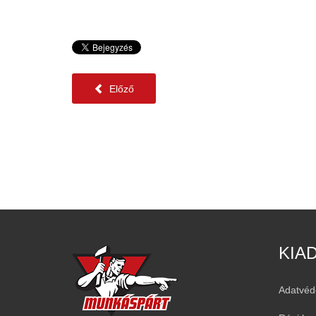
Előző
KIA
Adatvéd