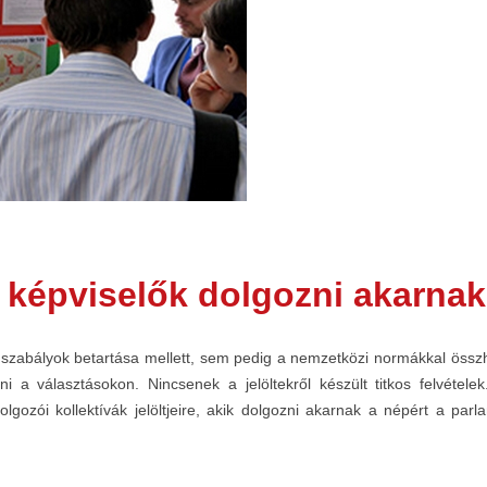
i képviselők dolgozni akarnak
szabályok betartása mellett, sem pedig a nemzetközi normákkal összhan
 a választásokon. Nincsenek a jelöltekről készült titkos felvétele
ozói kollektívák jelöltjeire, akik dolgozni akarnak a népért a par