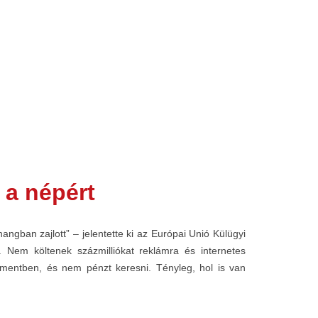
 a népért
gban zajlott” – jelentette ki az Európai Unió Külügyi
k. Nem költenek százmilliókat reklámra és internetes
lamentben, és nem pénzt keresni. Tényleg, hol is van