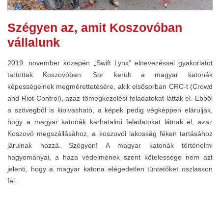
Szégyen az, amit Koszovóban
vállalunk
2019. november közepén „Swift Lynx” elnevezéssel gyakorlatot
tartottak Koszovóban. Sor került a magyar katonák
képességeinek megmérettetésére, akik elsősorban CRC-t (Crowd
and Riot Control), azaz tömegkezelési feladatokat láttak el. Ebből
a szövegből is kiolvasható, a képek pedig végképpen elárulják,
hogy a magyar katonák karhatalmi feladatokat látnak el, azaz
Koszovó megszállásához, a koszovói lakosság féken tartásához
járulnak hozzá. Szégyen! A magyar katonák történelmi
hagyományai, a haza védelmének szent kötelessége nem azt
jelenti, hogy a magyar katona elégedetlen tüntetőket oszlasson
fel.