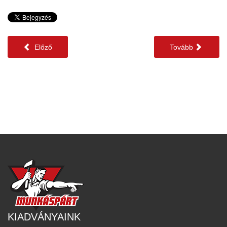
Előző
Tovább
KIADVÁNYAINK