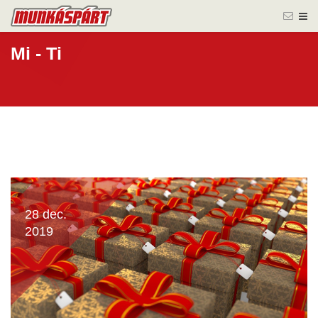
Mi - Ti
28 dec.
2019