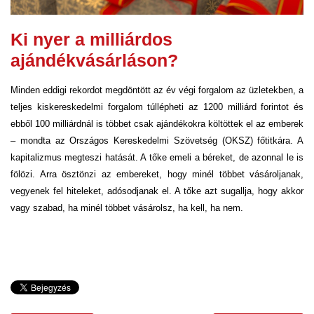
Ki nyer a milliárdos
ajándékvásárláson?
Minden eddigi rekordot megdöntött az év végi forgalom az üzletekben, a
teljes kiskereskedelmi forgalom túllépheti az 1200 milliárd forintot és
ebből 100 milliárdnál is többet csak ajándékokra költöttek el az emberek
– mondta az Országos Kereskedelmi Szövetség (OKSZ) főtitkára. A
kapitalizmus megteszi hatását. A tőke emeli a béreket, de azonnal le is
fölözi. Arra ösztönzi az embereket, hogy minél többet vásároljanak,
vegyenek fel hiteleket, adósodjanak el. A tőke azt sugallja, hogy akkor
vagy szabad, ha minél többet vásárolsz, ha kell, ha nem.