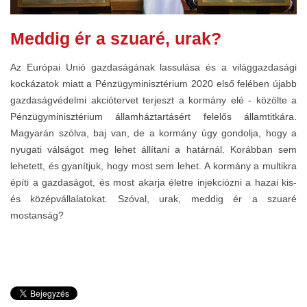
Meddig ér a szuaré, urak?
Az Európai Unió gazdaságának lassulása és a világgazdasági
kockázatok miatt a Pénzügyminisztérium 2020 első felében újabb
gazdaságvédelmi akciótervet terjeszt a kormány elé - közölte a
Pénzügyminisztérium államháztartásért felelős államtitkára.
Magyarán szólva, baj van, de a kormány úgy gondolja, hogy a
nyugati válságot meg lehet állítani a határnál. Korábban sem
lehetett, és gyanítjuk, hogy most sem lehet. A kormány a multikra
építi a gazdaságot, és most akarja életre injekciózni a hazai kis-
és középvállalatokat. Szóval, urak, meddig ér a szuaré
mostanság?