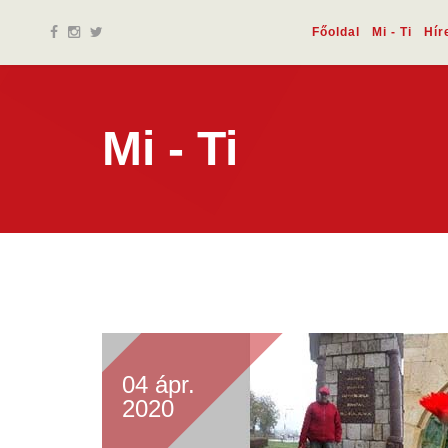
Főoldal
Mi - Ti
Hír
Mi - Ti
04 ápr.
2020