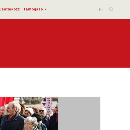
Csatlakozz
Támogass