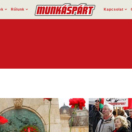
ek
Rólunk
Kapcsolat