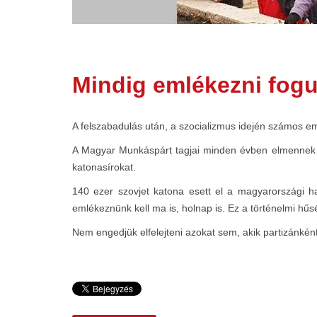
Mindig emlékezni fogu
A felszabadulás után, a szocializmus idején számos em
A Magyar Munkáspárt tagjai minden évben elmennek a s
katonasírokat.
140 ezer szovjet katona esett el a magyarországi h
emlékeznünk kell ma is, holnap is. Ez a történelmi hűsé
Nem engedjük elfelejteni azokat sem, akik partizánkén