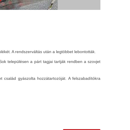
ékét. A rendszerváltás után a legtöbbet lebontották.
k településen a párt tagjai tartják rendben a szovjet
család gyászolta hozzátartozóját. A felszabadítókra