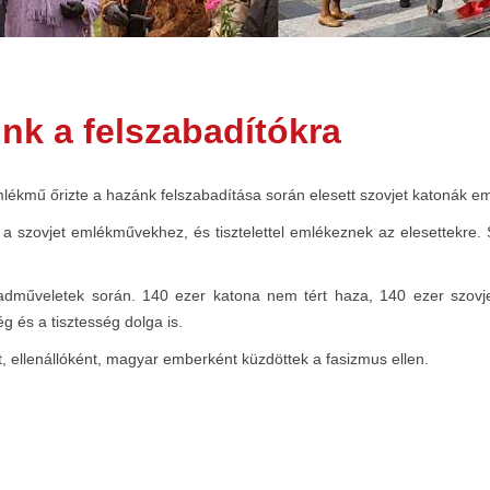
nk a felszabadítókra
lékmű őrizte a hazánk felszabadítása során elesett szovjet katonák eml
zovjet emlékművekhez, és tisztelettel emlékeznek az elesettekre. So
adműveletek során. 140 ezer katona nem tért haza, 140 ezer szovjet 
g és a tisztesség dolga is.
t, ellenállóként, magyar emberként küzdöttek a fasizmus ellen.