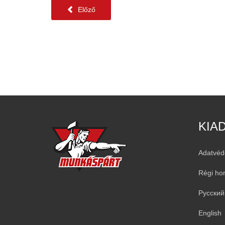
Előző
KIA
Adatvéd
Régi ho
Русский
English