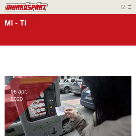
Mi - Ti
06 ápr.
2020