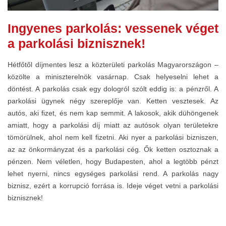
Ingyenes parkolás: vessenek véget
a parkolási biznisznek!
Hétfőtől díjmentes lesz a közterületi parkolás Magyarországon –
közölte a miniszterelnök vasárnap. Csak helyeselni lehet a
döntést. A parkolás csak egy dologról szólt eddig is: a pénzről. A
parkolási ügynek négy szereplője van. Ketten vesztesek. Az
autós, aki fizet, és nem kap semmit. A lakosok, akik dühöngenek
amiatt, hogy a parkolási díj miatt az autósok olyan területekre
tömörülnek, ahol nem kell fizetni. Aki nyer a parkolási bizniszen,
az az önkormányzat és a parkolási cég. Ők ketten osztoznak a
pénzen. Nem véletlen, hogy Budapesten, ahol a legtöbb pénzt
lehet nyerni, nincs egységes parkolási rend. A parkolás nagy
biznisz, ezért a korrupció forrása is. Ideje véget vetni a parkolási
biznisznek!