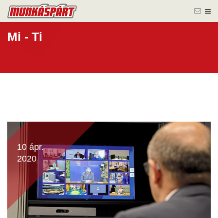
Mi - Ti
10 ápr.
2020