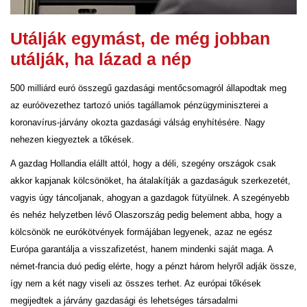
Utálják egymást, de még jobban
utálják, ha lázad a nép
500 milliárd euró összegű gazdasági mentőcsomagról állapodtak meg
az euróövezethez tartozó uniós tagállamok pénzügyminiszterei a
koronavírus-járvány okozta gazdasági válság enyhítésére. Nagy
nehezen kiegyeztek a tőkések.
A gazdag Hollandia elállt attól, hogy a déli, szegény országok csak
akkor kapjanak kölcsönöket, ha átalakítják a gazdaságuk szerkezetét,
vagyis úgy táncoljanak, ahogyan a gazdagok fütyülnek. A szegényebb
és nehéz helyzetben lévő Olaszország pedig belement abba, hogy a
kölcsönök ne eurókötvények formájában legyenek, azaz ne egész
Európa garantálja a visszafizetést, hanem mindenki saját maga. A
német-francia duó pedig elérte, hogy a pénzt három helyről adják össze,
így nem a két nagy viseli az összes terhet. Az európai tőkések
megijedtek a járvány gazdasági és lehetséges társadalmi