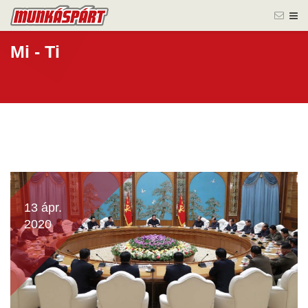
Mi - Ti
13 ápr.
2020