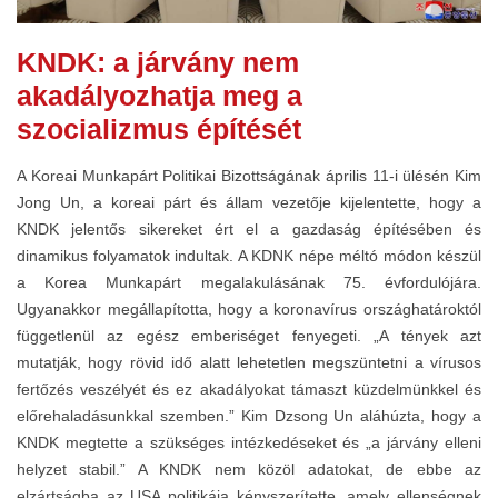
KNDK: a járvány nem
akadályozhatja meg a
szocializmus építését
A Koreai Munkapárt Politikai Bizottságának április 11-i ülésén Kim
Jong Un, a koreai párt és állam vezetője kijelentette, hogy a
KNDK jelentős sikereket ért el a gazdaság építésében és
dinamikus folyamatok indultak. A KDNK népe méltó módon készül
a Korea Munkapárt megalakulásának 75. évfordulójára.
Ugyanakkor megállapította, hogy a koronavírus országhatároktól
függetlenül az egész emberiséget fenyegeti. „A tények azt
mutatják, hogy rövid idő alatt lehetetlen megszüntetni a vírusos
fertőzés veszélyét és ez akadályokat támaszt küzdelmünkkel és
előrehaladásunkkal szemben.” Kim Dzsong Un aláhúzta, hogy a
KNDK megtette a szükséges intézkedéseket és „a járvány elleni
helyzet stabil.” A KNDK nem közöl adatokat, de ebbe az
elzártságba az USA politikája kényszerítette, amely ellenségnek