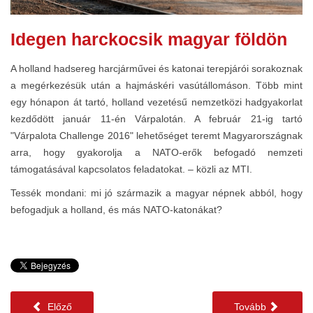
Idegen harckocsik magyar földön
A holland hadsereg harcjárművei és katonai terepjárói sorakoznak
a megérkezésük után a hajmáskéri vasútállomáson. Több mint
egy hónapon át tartó, holland vezetésű nemzetközi hadgyakorlat
kezdődött január 11-én Várpalotán. A február 21-ig tartó
"Várpalota Challenge 2016" lehetőséget teremt Magyarországnak
arra, hogy gyakorolja a NATO-erők befogadó nemzeti
támogatásával kapcsolatos feladatokat. – közli az MTI.
Tessék mondani: mi jó származik a magyar népnek abból, hogy
befogadjuk a holland, és más NATO-katonákat?
Előző
Tovább