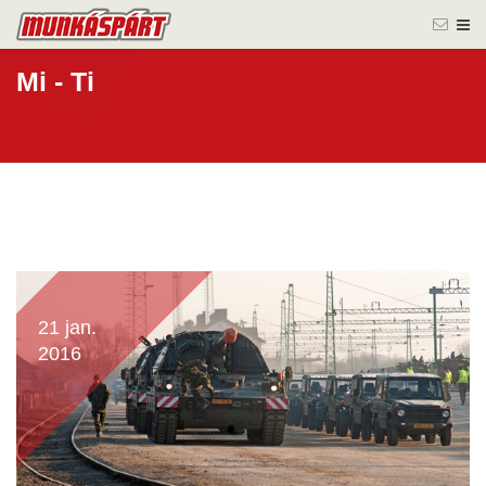
Mi - Ti
21 jan.
2016