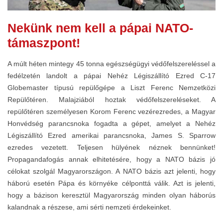
Nekünk nem kell a pápai NATO-
támaszpont!
A múlt héten mintegy 45 tonna egészségügyi védőfelszereléssel a
fedélzetén landolt a pápai Nehéz Légiszállító Ezred C-17
Globemaster típusú repülőgépe a Liszt Ferenc Nemzetközi
Repülőtéren. Malajziából hoztak védőfelszereléseket. A
repülőtéren személyesen Korom Ferenc vezérezredes, a Magyar
Honvédség parancsnoka fogadta a gépet, amelyet a Nehéz
Légiszállító Ezred amerikai parancsnoka, James S. Sparrow
ezredes vezetett. Teljesen hülyének néznek bennünket!
Propagandafogás annak elhitetésére, hogy a NATO bázis jó
célokat szolgál Magyarországon. A NATO bázis azt jelenti, hogy
háború esetén Pápa és környéke célponttá válik. Azt is jelenti,
hogy a bázison keresztül Magyarország minden olyan háborús
kalandnak a részese, ami sérti nemzeti érdekeinket.