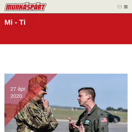
Mi - Ti
27 ápr.
2020