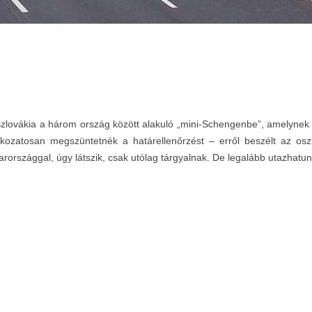
Szlovákia a három ország között alakuló „mini-Schengenbe”, amelynek 
ozatosan megszüntetnék a határellenőrzést – erről beszélt az osztr
országgal, úgy látszik, csak utólag tárgyalnak. De legalább utazhatunk