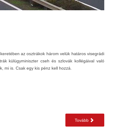
keretében az osztrákok három velük határos visegrádi
ák külügyminiszter cseh és szlovák kollégáival való
, mi is. Csak egy kis pénz kell hozzá.
Tovább