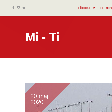
Főoldal
Mi - Ti
Hír
Mi - Ti
20 máj.
2020