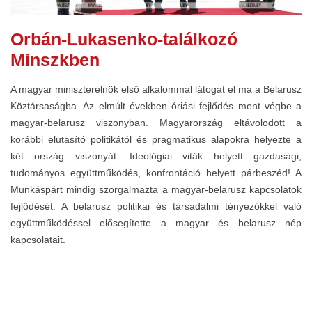
Orbán-Lukasenko-találkozó
Minszkben
A magyar miniszterelnök első alkalommal látogat el ma a Belarusz
Köztársaságba. Az elmúlt években óriási fejlődés ment végbe a
magyar-belarusz viszonyban. Magyarország eltávolodott a
korábbi elutasító politikától és pragmatikus alapokra helyezte a
két ország viszonyát. Ideológiai viták helyett gazdasági,
tudományos együttműködés, konfrontáció helyett párbeszéd! A
Munkáspárt mindig szorgalmazta a magyar-belarusz kapcsolatok
fejlődését. A belarusz politikai és társadalmi tényezőkkel való
együttműködéssel elősegítette a magyar és belarusz nép
kapcsolatait.