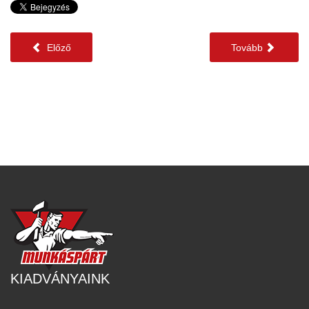
Előző
Tovább
KIADVÁNYAINK