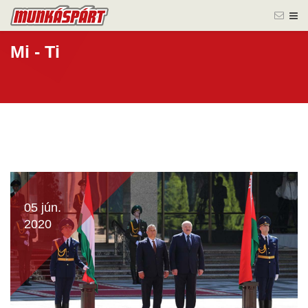
Mi - Ti
05 jún.
2020