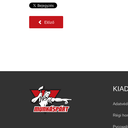
Előző
KIA
Adatvéd
Régi ho
Русский