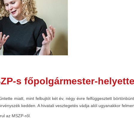
SZP-s főpolgármester-helyette
bűntette miatt, mint felbujtót két év, négy évre felfüggesztett börtönb
rvényszék kedden. A hivatali vesztegetés vádja alól ugyanakkor felment
árul az MSZP-ről.