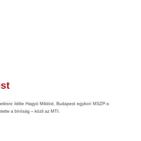
st
üntetésre ítélte Hagyó Miklóst, Budapest egykori MSZP-s
ette a bíróság – közli az MTI.