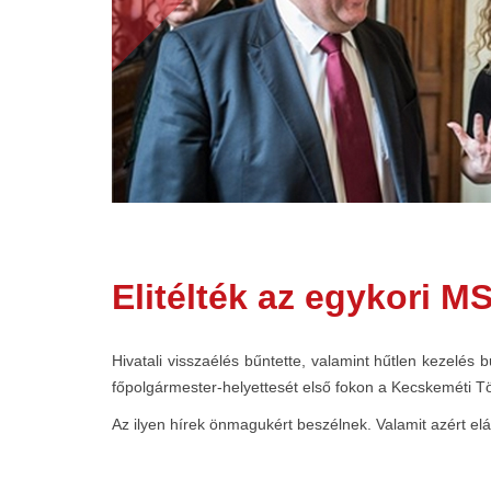
Elitélték az egykori M
Hivatali visszaélés bűntette, valamint hűtlen kezelés 
főpolgármester-helyettesét első fokon a Kecskeméti Tö
Az ilyen hírek önmagukért beszélnek. Valamit azért el