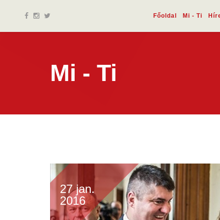
Főoldal
Mi - Ti
Hír
Mi - Ti
27 jan.
2016