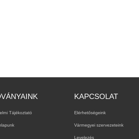
DVÁNYAINK
KAPCSOLAT
elmi Tájékoztató
Elérhetőségeink
nlapunk
Vármegyei szervezeteink
Levelezés