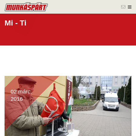
Mi - Ti
02 márc.
2016