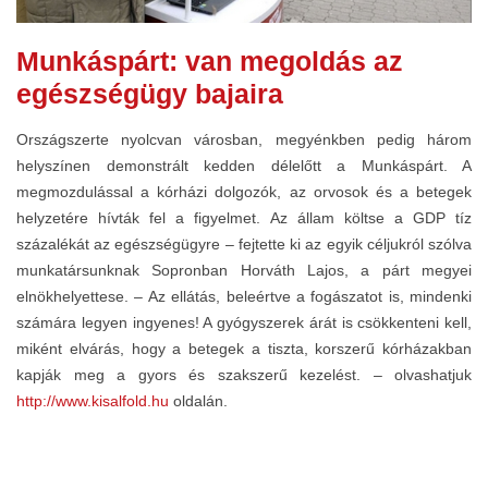
Munkáspárt: van megoldás az
egészségügy bajaira
Országszerte nyolcvan városban, megyénkben pedig három
helyszínen demonstrált kedden délelőtt a Munkáspárt. A
megmozdulással a kórházi dolgozók, az orvosok és a betegek
helyzetére hívták fel a figyelmet. Az állam költse a GDP tíz
százalékát az egészségügyre – fejtette ki az egyik céljukról szólva
munkatársunknak Sopronban Horváth Lajos, a párt megyei
elnökhelyettese. – Az ellátás, beleértve a fogászatot is, mindenki
számára legyen ingyenes! A gyógyszerek árát is csökkenteni kell,
miként elvárás, hogy a betegek a tiszta, korszerű kórházakban
kapják meg a gyors és szakszerű kezelést. – olvashatjuk
http://www.kisalfold.hu
oldalán.