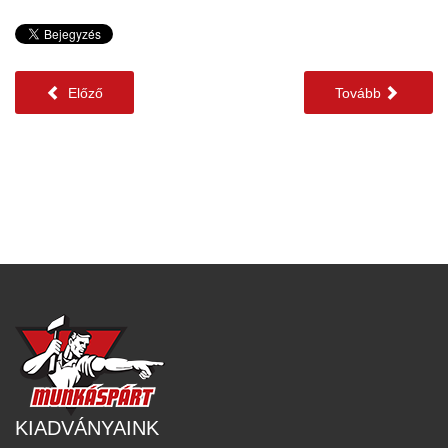
Előző
Tovább
KIADVÁNYAINK