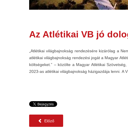
Az Atlétikai VB jó dol
„Atlétikai világbajnokság rendezésére kizárólag a Ne
atlétikai világbajnokság rendezési jogát a Magyar At
költségeket.” – közölte a Magyar Atlétikai Szövets
2023-as atlétikai világbajnokság házigazdája lenni. A 
Előző