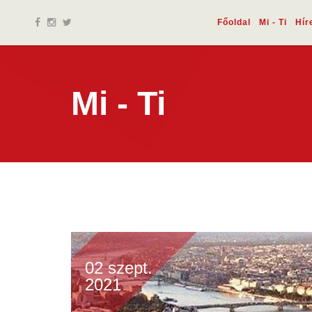
Főoldal
Mi - Ti
Hír
Mi - Ti
02 szept.
2021