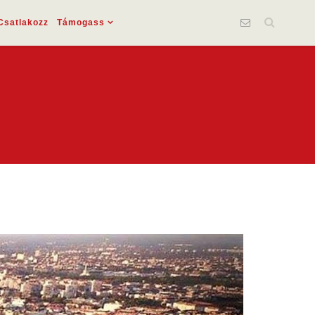
Csatlakozz
Támogass