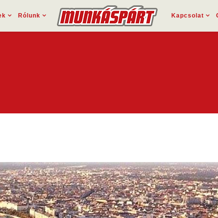
ek
Rólunk
Kapcsolat