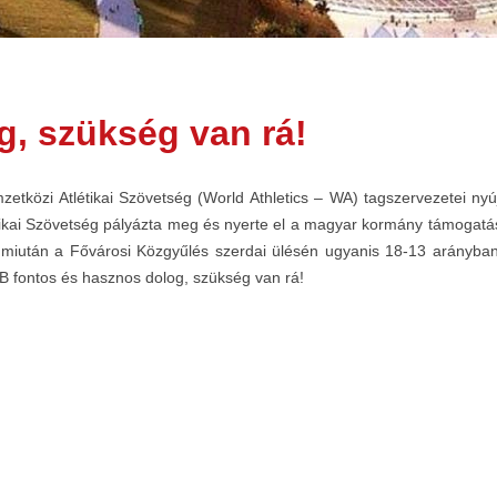
og, szükség van rá!
mzetközi Atlétikai Szövetség (World Athletics – WA) tagszervezetei n
létikai Szövetség pályázta meg és nyerte el a magyar kormány támoga
ég, miután a Fővárosi Közgyűlés szerdai ülésén ugyanis 18-13 arány
VB fontos és hasznos dolog, szükség van rá!