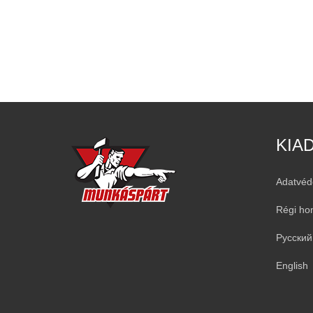
KIA
Adatvéd
Régi ho
Русский
English