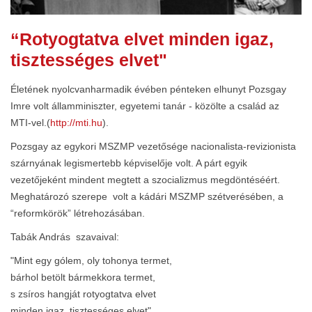
“Rotyogtatva elvet minden igaz,
tisztességes elvet"
Életének nyolcvanharmadik évében pénteken elhunyt Pozsgay
Imre volt államminiszter, egyetemi tanár - közölte a család az
MTI-vel.(
http://mti.hu
).
Pozsgay az egykori MSZMP vezetősége nacionalista-revizionista
szárnyának legismertebb képviselője volt. A párt egyik
vezetőjeként mindent megtett a szocializmus megdöntéséért.
Meghatározó szerepe volt a kádári MSZMP szétverésében, a
“reformkörök” létrehozásában.
Tabák András szavaival:
"Mint egy gólem, oly tohonya termet,
bárhol betölt bármekkora termet,
s zsíros hangját rotyogtatva elvet
minden igaz, tisztességes elvet"