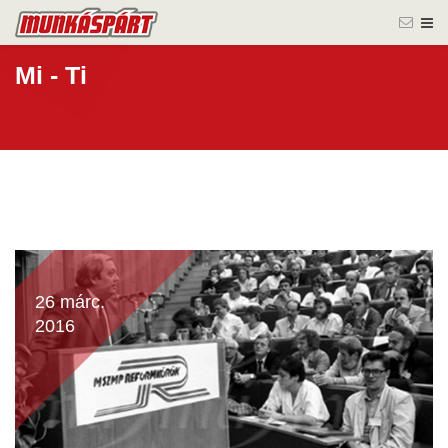
Mi - Ti
26 márc.
2016