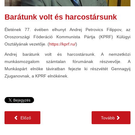
Barátunk volt és harcostársunk
Életének 77. évében elhunyt Andrej Petrovics Filippov, az
Oroszországi Föderáció Kommunista Pártja (KPRF) Külügyi
Osztályának vezetője. (
https://kprf.ru/
)
Andrej barátunk volt és harcostársunk. A nemzetközi
munkásmozgalom számtalan fórumának részvevője. A
Munkáspárt elnöke táviratban fejezte ki részvétét Gennagyij
Zjuganovnak, a KPRF elnökének.
Előző
Tovább