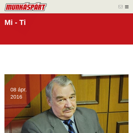
Mi - Ti
08 ápr.
2016