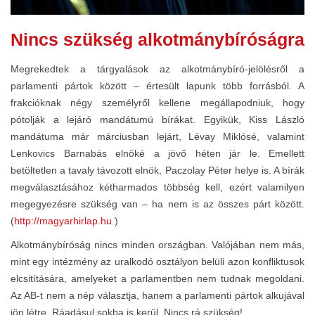
Nincs szükség alkotmánybíróságra
Megrekedtek a tárgyalások az alkotmánybíró-jelölésről a
parlamenti pártok között – értesült lapunk több forrásból. A
frakcióknak négy személyről kellene megállapodniuk, hogy
pótolják a lejáró mandátumú bírákat. Egyikük, Kiss László
mandátuma már márciusban lejárt, Lévay Miklósé, valamint
Lenkovics Barnabás elnöké a jövő héten jár le. Emellett
betöltetlen a tavaly távozott elnök, Paczolay Péter helye is. A bírák
megválasztásához kétharmados többség kell, ezért valamilyen
megegyezésre szükség van – ha nem is az összes párt között.
(
http://magyarhirlap.hu
)
Alkotmánybíróság nincs minden országban. Valójában nem más,
mint egy intézmény az uralkodó osztályon belüli azon konfliktusok
elcsitítására, amelyeket a parlamentben nem tudnak megoldani.
Az AB-t nem a nép választja, hanem a parlamenti pártok alkujával
jön létre. Ráadásul sokba is kerül. Nincs rá szükség!