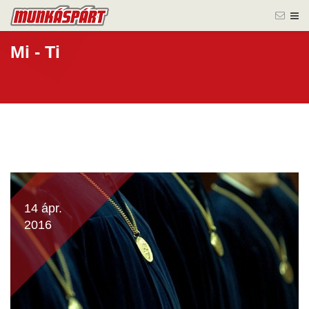
Mi - Ti
14 ápr.
2016