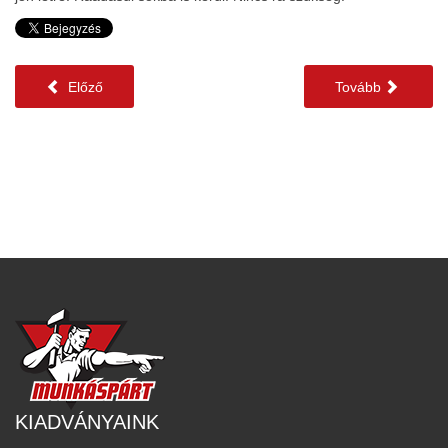
Előző
Tovább
KIADVÁNYAINK