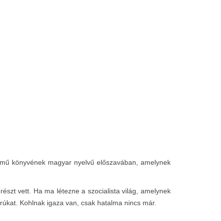
 című könyvének magyar nyelvű előszavában, amelynek
észt vett. Ha ma létezne a szocialista világ, amelynek
orúkat. Kohlnak igaza van, csak hatalma nincs már.