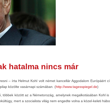
ak hatalma nincs már
esni – írta Helmut Kohl volt német kancellár Aggodalom Európáért
apilap közölte vasárnapi számában. (
http://www.tagesspiegel.de
)
ő, többek között az a Németország, amelynek megalkotásában Kohl is r
ültügy, mert a szocialista világ nem engedte volna a közel-keleti háb