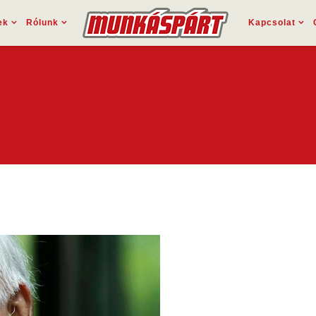
ek
Rólunk
Kapcsolat