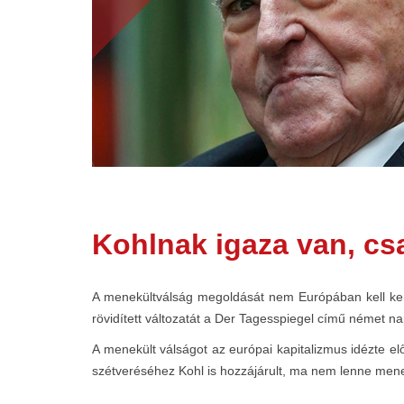
Kohlnak igaza van, cs
A menekültválság megoldását nem Európában kell ker
rövidített változatát a Der Tagesspiegel című német n
A menekült válságot az európai kapitalizmus idézte el
szétveréséhez Kohl is hozzájárult, ma nem lenne menek