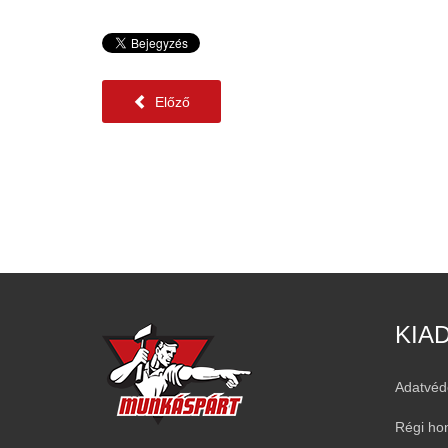
Előző
KIA
Adatvéd
Régi ho