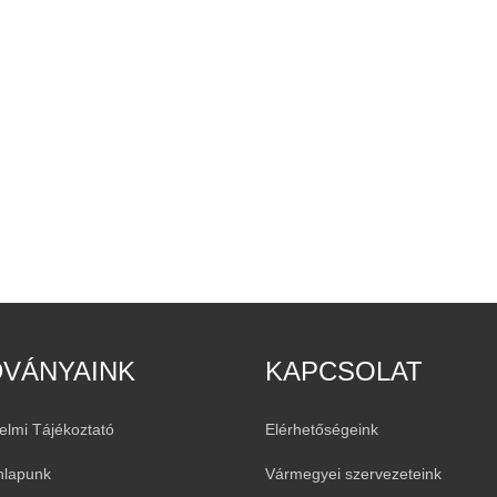
DVÁNYAINK
KAPCSOLAT
elmi Tájékoztató
Elérhetőségeink
nlapunk
Vármegyei szervezeteink