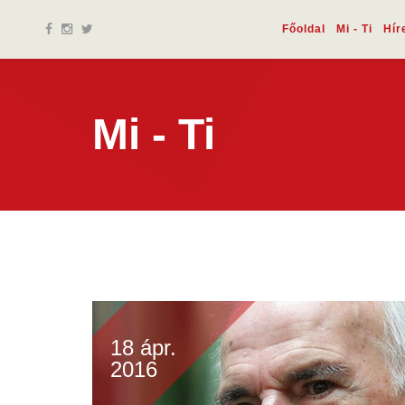
Főoldal
Mi - Ti
Hír
Mi - Ti
18 ápr.
2016