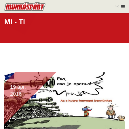
Mi - Ti
19 ápr.
2016