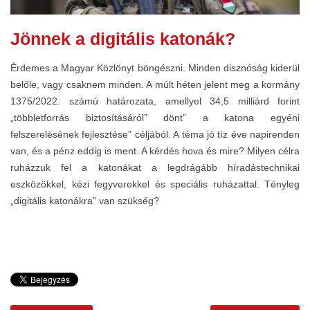
Jönnek a digitális katonák?
Érdemes a Magyar Közlönyt böngészni. Minden disznóság kiderül
belőle, vagy csaknem minden. A múlt héten jelent meg a kormány
1375/2022. számú határozata, amellyel 34,5 milliárd forint
„többletforrás biztosításáról” dönt” a katona egyéni
felszerelésének fejlesztése” céljából. A téma jó tíz éve napirenden
van, és a pénz eddig is ment. A kérdés hova és mire? Milyen célra
ruházzuk fel a katonákat a legdrágább híradástechnikai
eszközökkel, kézi fegyverekkel és speciális ruházattal. Tényleg
„digitális katonákra” van szükség?