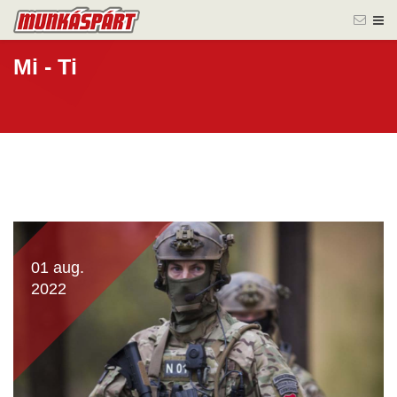
Mi - Ti
01 aug.
2022