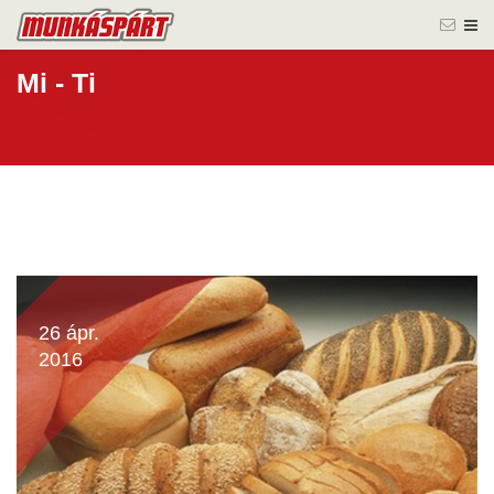
Mi - Ti
26 ápr.
2016