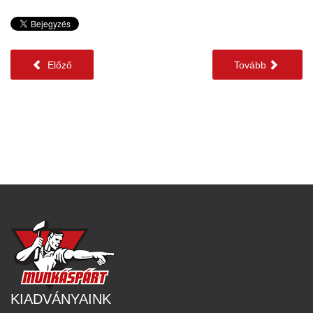
Előző
Tovább
KIADVÁNYAINK