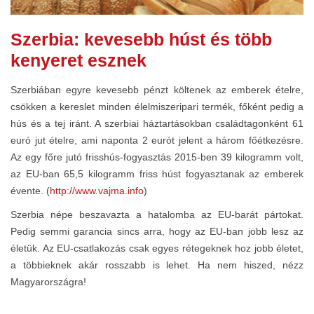
Szerbia: kevesebb húst és több
kenyeret esznek
Szerbiában egyre kevesebb pénzt költenek az emberek ételre,
csökken a kereslet minden élelmiszeripari termék, főként pedig a
hús és a tej iránt. A szerbiai háztartásokban családtagonként 61
euró jut ételre, ami naponta 2 eurót jelent a három főétkezésre.
Az egy főre jutó frisshús-fogyasztás 2015-ben 39 kilogramm volt,
az EU-ban 65,5 kilogramm friss húst fogyasztanak az emberek
évente. (
http://www.vajma.info
)
Szerbia népe beszavazta a hatalomba az EU-barát pártokat.
Pedig semmi garancia sincs arra, hogy az EU-ban jobb lesz az
életük. Az EU-csatlakozás csak egyes rétegeknek hoz jobb életet,
a többieknek akár rosszabb is lehet. Ha nem hiszed, nézz
Magyarországra!