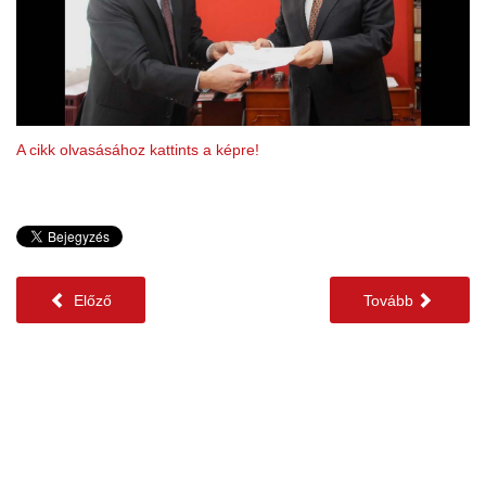
A cikk olvasásához kattints a képre!
Előző
Tovább