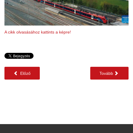
A cikk olvasásához kattints a képre!
Előző
Tovább