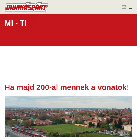
Mi - Ti
Ha majd 200-al mennek a vonatok!
20 márc.
2023