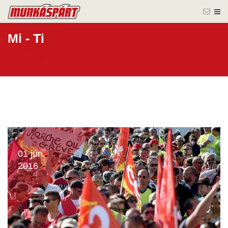
Mi - Ti
01 jún.
2016