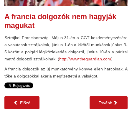
A francia dolgozók nem hagyják
magukat
Sztrájkol Franciaország. Május 31-én a CGT kezdeményezésére
a vasutasok sztrájkoltak, június 1-én a kikötői munkások június 3-
5 között a polgári légiközlekedés dolgozói, június 10-én a párizsi
metró dolgozói sztrájkolnak. (
http://www.theguardian.com
)
A francia dolgozók az új munkatörvény könyve ellen harcolnak. A
tőke a dolgozókkal akarja megfizettetni a válságot.
Előző
Tovább