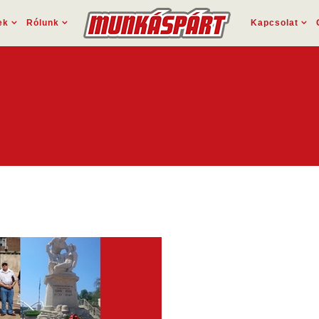
ek
Rólunk
Kapcsolat