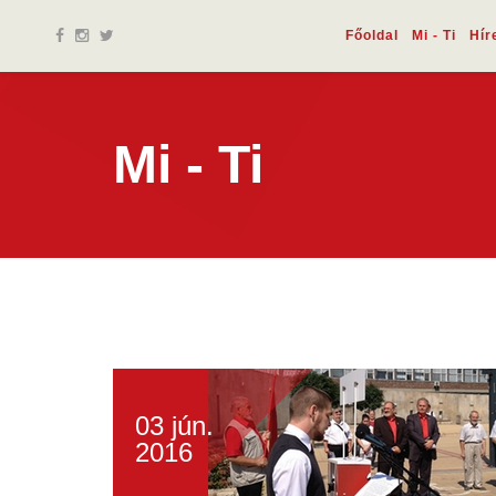
Főoldal
Mi - Ti
Hír
Mi - Ti
03 jún.
2016