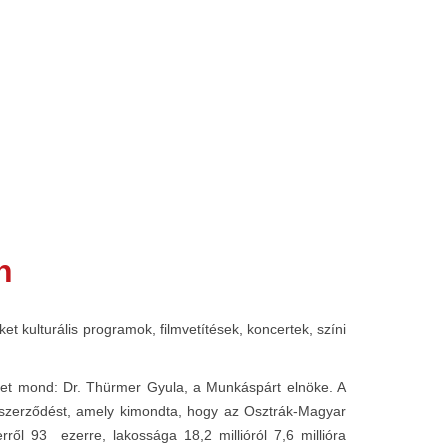
n
kulturális programok, filmvetítések, koncertek, színi
det mond: Dr. Thürmer Gyula, a Munkáspárt elnöke. A
ni szerződést, amely kimondta, hogy az Osztrák-Magyar
ől 93 ezerre, lakossága 18,2 millióról 7,6 millióra