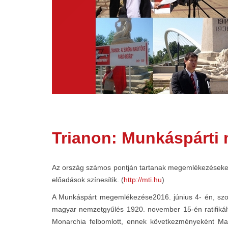
Trianon: Munkáspárti
Az ország számos pontján tartanak megemlékezéseket s
előadások színesítik. (
http://mti.hu
)
A Munkáspárt megemlékezése2016. június 4- én, szom
magyar nemzetgyűlés 1920. november 15-én ratifikálta
Monarchia felbomlott, ennek következményeként Magy