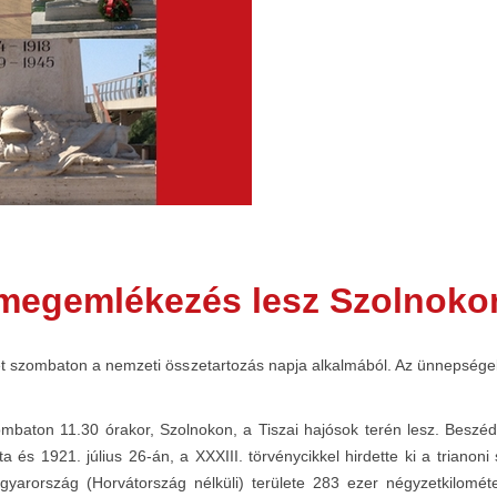
 megemlékezés lesz Szolnoko
zombaton a nemzeti összetartozás napja alkalmából. Az ünnepségeket 
baton 11.30 órakor, Szolnokon, a Tiszai hajósok terén lesz. Beszé
 és 1921. július 26-án, a XXXIII. törvénycikkel hirdette ki a triano
arország (Horvátország nélküli) területe 283 ezer négyzetkilométerr