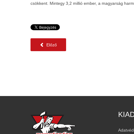
csökkent. Mintegy 3,2 millió ember, a magyarság harma
Előző
KIA
Adatvéd