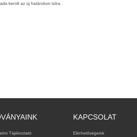
da került az új határokon túlra.
DVÁNYAINK
KAPCSOLAT
elmi Tájékoztató
Elérhetőségeink