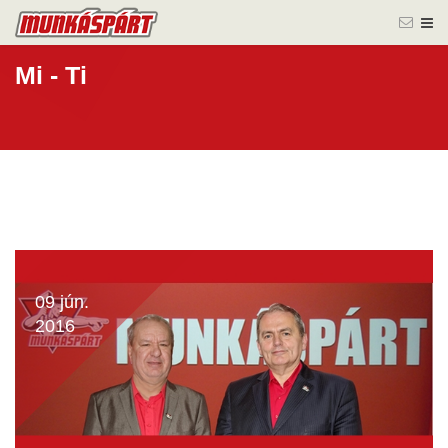
Mi - Ti
09 jún.
2016