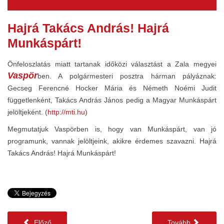
Hajrá Takács András! Hajrá
Munkáspárt!
Önfeloszlatás miatt tartanak időközi választást a Zala megyei
Vaspör
ben. A polgármesteri posztra hárman pályáznak:
Gecseg Ferencné Hocker Mária és Németh Noémi Judit
függetlenként, Takács András János pedig a Magyar Munkáspárt
jelöltjeként. (
http://mti.hu
)
Megmutatjuk Vaspörben is, hogy van Munkáspárt, van jó
programunk, vannak jelöltjeink, akikre érdemes szavazni. Hajrá
Takács András! Hajrá Munkáspárt!
Előző
Tovább