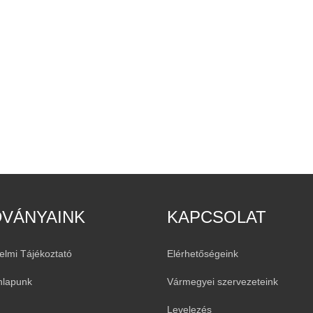
DVÁNYAINK
KAPCSOLAT
elmi Tájékoztató
Elérhetőségeink
nlapunk
Vármegyei szervezeteink
Levelezés