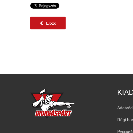
Előző
KIA
Adatvéd
Régi ho
Русский