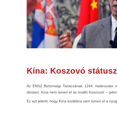
Kína: Koszovó státusz
Az ENSZ Biztonsági Tanácsának 1244. határozata vi
dönteni. Kína nem ismeri el az önálló Koszovót. – jelen
Ez azt jelenti, hogy Kína továbbra sem ismeri el a ny