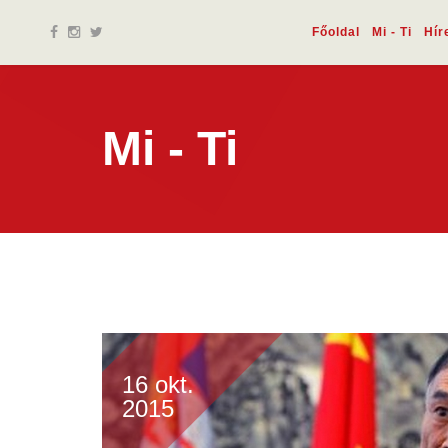
Főoldal
Mi - Ti
Hír
Mi - Ti
16 okt.
2015