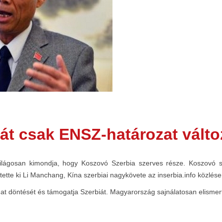
át csak ENSZ-határozat válto
lágosan kimondja, hogy Koszovó Szerbia szerves része. Koszovó stá
tette ki Li Manchang, Kína szerbiai nagykövete az inserbia.info közlése 
ugat döntését és támogatja Szerbiát. Magyarország sajnálatosan elisme