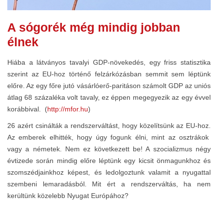
A sógorék még mindig jobban
élnek
Hiába a látványos tavalyi GDP-növekedés, egy friss statisztika
szerint az EU-hoz történő felzárkózásban semmit sem léptünk
előre. Az egy főre jutó vásárlóerő-paritáson számolt GDP az uniós
átlag 68 százaléka volt tavaly, ez éppen megegyezik az egy évvel
korábbival. (
http://mfor.hu
)
26 azért csinálták a rendszerváltást, hogy közelítsünk az EU-hoz.
Az emberek elhitték, hogy úgy fogunk élni, mint az osztrákok
vagy a németek. Nem ez következett be! A szocializmus négy
évtizede során mindig előre léptünk egy kicsit önmagunkhoz és
szomszédjainkhoz képest, és ledolgoztunk valamit a nyugattal
szembeni lemaradásból. Mit ért a rendszerváltás, ha nem
kerültünk közelebb Nyugat Európához?