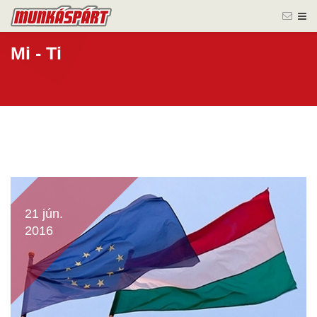
Mi - Ti
21 jún.
2016