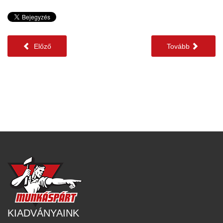
Előző
Tovább
KIADVÁNYAINK