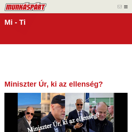
Mi - Ti
Miniszter Úr, ki az ellenség?
15 nov.
2023