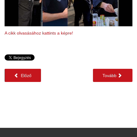
A cikk olvasásához kattints a képre!
Előző
Tovább