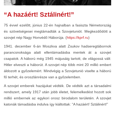
“A hazáért! Sztálinért!”
75 évvel ezelőtt, június 22-én hajnalban a fasiszta Németország
és szövetségesei megtámadták a Szovjetuniót. Megkezdődött a
szovjet nép Nagy Honvédő Háborúja. (
https://kprf.ru
)
1941. december 6-án Moszkva alatt Zsukov hadseregtábornok
parancsnoksága alatt ellentámadásba mentek át a szovjet
csapatok. A háború még 1945 májusáig tartott, de világossá vált:
Hitler elveszti a háborút. A szovjet nép több mint 20 millió embert
áldozott a győzelemért. Mindvégig a Szovjetunió viselte a háború
fő terhét, és oroszlánrésze van a győzelemben.
A szovjet emberek hazájukat védték. De védték azt a társadalmi
rendszert, amely 1917 után jobb életet, felemelkedést hozott sok
millió embernek az egykori orosz birodalom területén. A szovjet
katonák támadásba indulva így kiáltottak: “A hazáért! Sztálinért!”