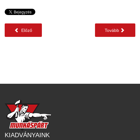
Előző
Tovább
KIADVÁNYAINK