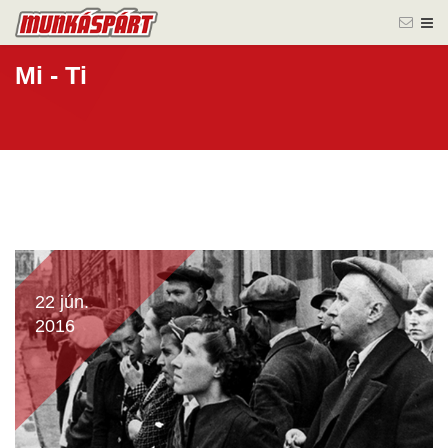
Mi - Ti
22 jún.
2016