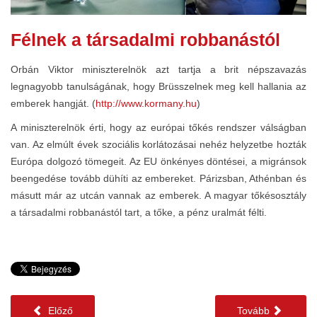
Félnek a társadalmi robbanástól
Orbán Viktor miniszterelnök azt tartja a brit népszavazás
legnagyobb tanulságának, hogy Brüsszelnek meg kell hallania az
emberek hangját. (
http://www.kormany.hu
)
A miniszterelnök érti, hogy az európai tőkés rendszer válságban
van. Az elmúlt évek szociális korlátozásai nehéz helyzetbe hozták
Európa dolgozó tömegeit. Az EU önkényes döntései, a migránsok
beengedése tovább dühíti az embereket. Párizsban, Athénban és
másutt már az utcán vannak az emberek. A magyar tőkésosztály
a társadalmi robbanástól tart, a tőke, a pénz uralmát félti.
Előző
Tovább