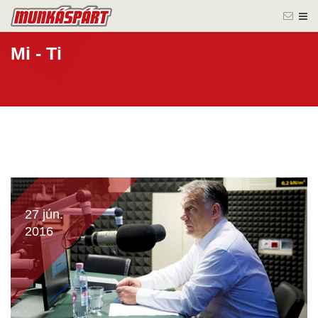
Mi - Ti
27 jún.
2016