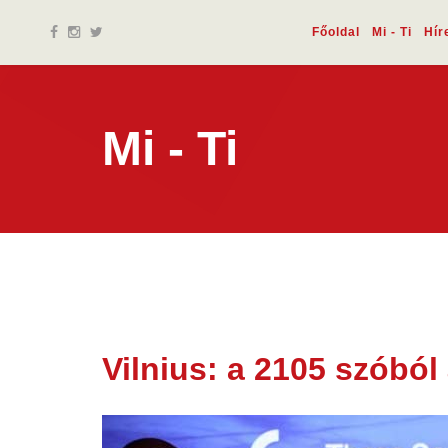
Főoldal
Mi - Ti
Hír
Mi - Ti
Vilnius: a 2105 szóból
12 ápr.
2024