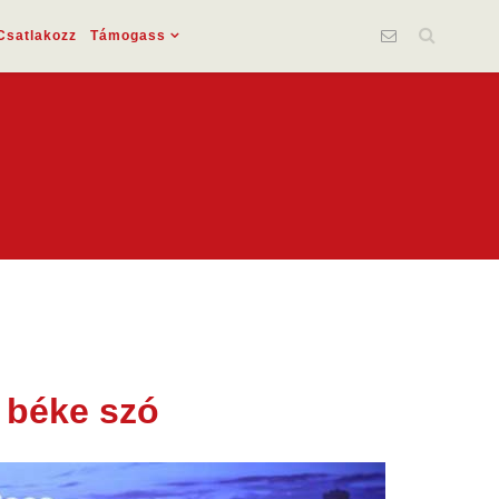
Csatlakozz
Támogass
a béke szó