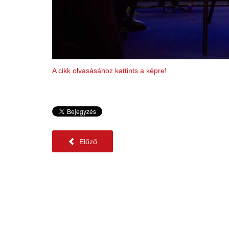
A cikk olvasásához kattints a képre!
Előző