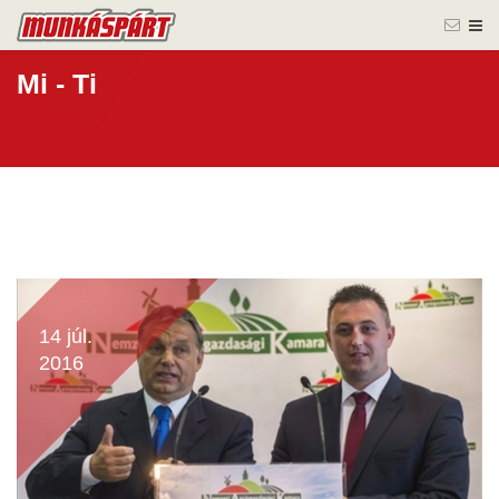
Mi - Ti
14 júl.
2016