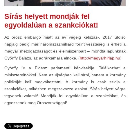
Sírás helyett mondják fel
egyoldalúan a szankciókat!
Az orosz embargó miatt az év végéig kétszáz-, 2017 utolsó
napjáig pedig már háromszázmilliárd forint veszteség is érheti a
magyar mezőgazdaságot és élelmiszeripart – mondta lapunknak
Győrffy Balázs, az agrárkamara elnöke. (
http://magyarhirlap.hu
)
Györffy úr a Fidesz parlamenti képviselője. Találkozhat a
miniszterelnökkel. Nem az újságban kell sírni, hanem a kormány
politikáját kell megváltoztatni. A kormány is csak szidja a
szankciókat, miközben megszavazza azokat. Sírás helyett végre
tegyenek valamit! Mondják fel egyoldalúan a szankciókat, és
egyezzenek meg Oroszországgal!