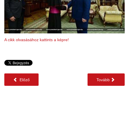
A cikk olvasásához kattints a képre!
Előző
Tovább