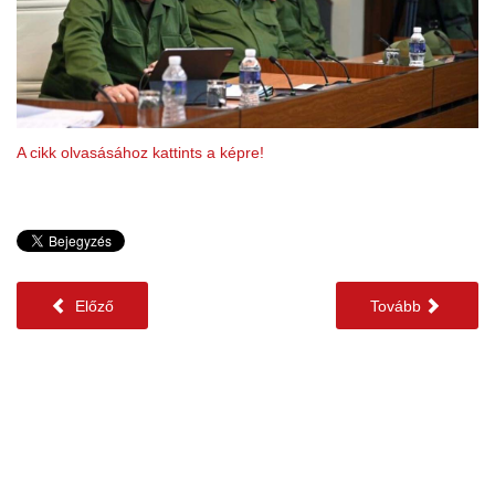
A cikk olvasásához kattints a képre!
Előző
Tovább