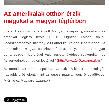
Az amerikaiak otthon érzik
magukat a magyar légtérben
Július 15-augusztus 5 között Magyarországon gyakorlatozik az
amerikai légierő nyolc F 16 Fighting Falcon típusú
vadászbombázója mintegy 200 amerikai katona kíséretében. Az
amerikaiak a magyar és szlovén földi személyzettel és a magyar
és a szlovén légierővel való együttműködést gyakorolják, és
“ismerkednek a magyar légtérrel.” (
http://www.140wg.ang.af.mil
)
Az amerikaiak már „a spájzban vannak.” A kilenc amerikai gép
nagyobb erőt jelent, mint az egész magyar légierő együttvéve.
Miért jó ez Magyarországnak?