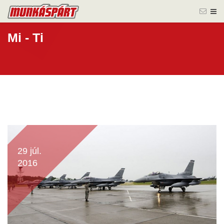
Mi - Ti
29 júl.
2016