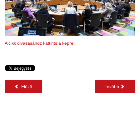
A cikk olvasásához kattints a képre!
Előző
Tovább