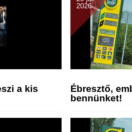
2026
zi a kis
Ébresztő, em
bennünket!