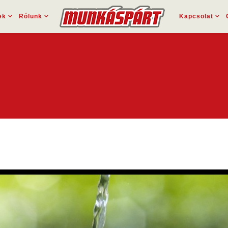
ek
Rólunk
Kapcsolat