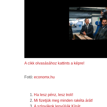
A cikk olvasásához kattints a képre!
Fotó:
economx.hu
Ha lesz pénz, lesz troli!
Mi fizetjük meg minden rakéta árát!
A szlovákok lenyúlják Kínát