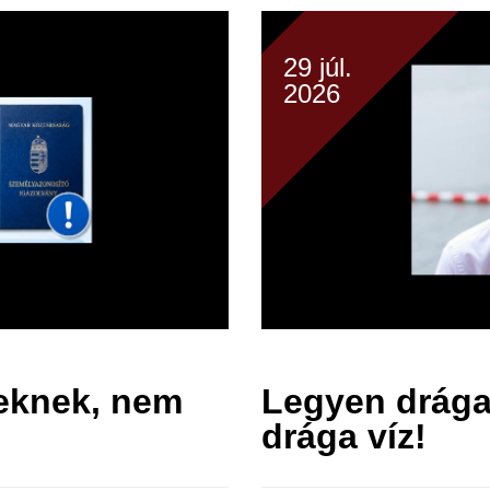
29 júl.
2026
reknek, nem
Legyen drága
drága víz!