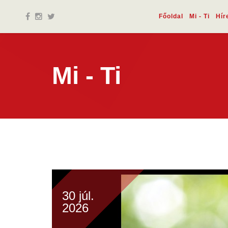
Főoldal
Mi - Ti
Hír
Mi - Ti
30 júl.
2026