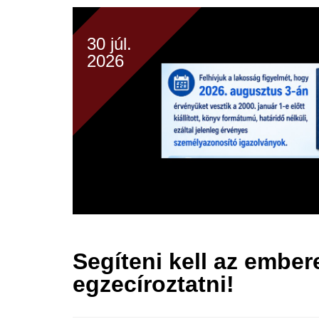
30 júl.
2026
Segíteni kell az embe
egzecíroztatni!