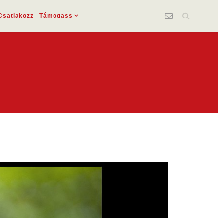
Csatlakozz
Támogass