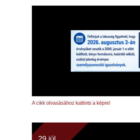
A cikk olvasásához kattints a képre!
29 júl.