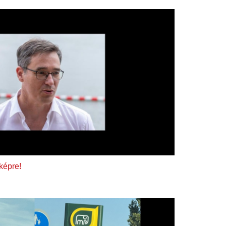
 képre!