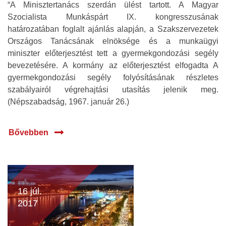
“A Minisztertanács szerdán ülést tartott. A Magyar
Szocialista Munkáspárt IX. kongresszusának
határozatában foglalt ajánlás alapján, a Szakszervezetek
Országos Tanácsának elnöksége és a munkaügyi
miniszter előterjesztést tett a gyermekgondozási segély
bevezetésére. A kormány az előterjesztést elfogadta A
gyermekgondozási segély folyósításának részletes
szabályairól végrehajtási utasítás jelenik meg.
(Népszabadság, 1967. január 26.)
Bővebben
16 júl.
2017