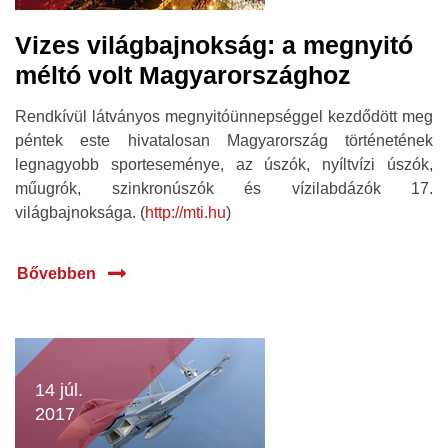
Vizes világbajnokság: a megnyitó
méltó volt Magyarországhoz
Rendkívül látványos megnyitóünnepséggel kezdődött meg
péntek este hivatalosan Magyarország történetének
legnagyobb sporteseménye, az úszók, nyíltvízi úszók,
műugrók, szinkronúszók és vízilabdázók 17.
világbajnoksága. (
http://mti.hu
)
Bővebben
14 júl.
2017