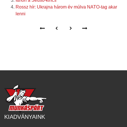
Itthon a Seuso-kincs
Rossz hír: Ukrajna három év múlva NATO-tag akar
lenni
KIADVÁNYAINK