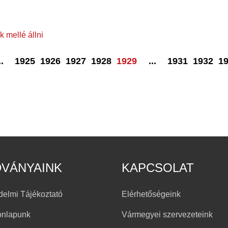
 mellé állni
..
1925
1926
1927
1928
1929
...
1931
1932
1
DVÁNYAINK
KAPCSOLAT
delmi Tájékoztató
Elérhetőségeink
onlapunk
Vármegyei szervezeteink