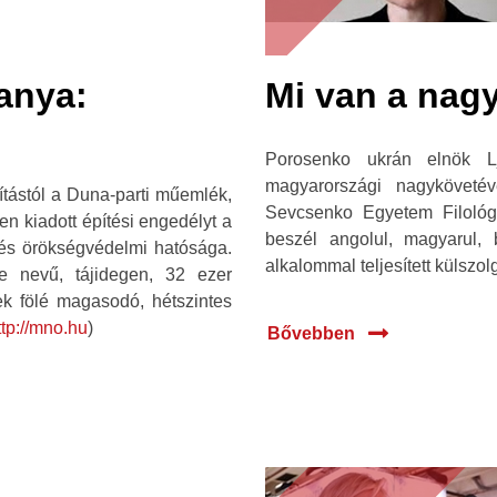
anya:
Mi van a nag
Porosenko ukrán elnök L
magyarországi nagyköveté
tástól a Duna-parti műemlék,
Sevcsenko Egyetem Filológi
n kiadott építési engedélyt a
beszél angolul, magyarul, b
és örökségvédelmi hatósága.
alkalommal teljesített külszol
 nevű, tájidegen, 32 ezer
ek fölé magasodó, hétszintes
ttp://mno.hu
)
Bővebben