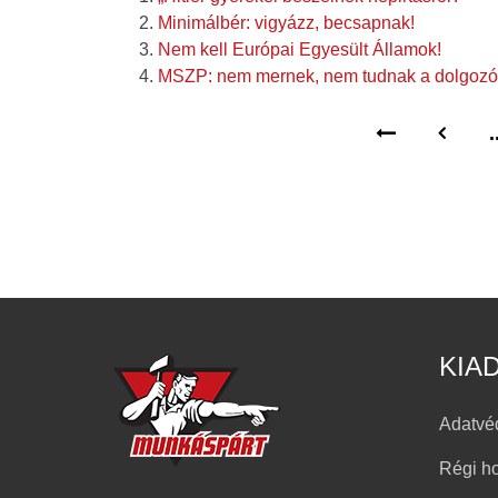
Minimálbér: vigyázz, becsapnak!
Nem kell Európai Egyesült Államok!
MSZP: nem mernek, nem tudnak a dolgozók
.
KIA
Adatvé
Régi h