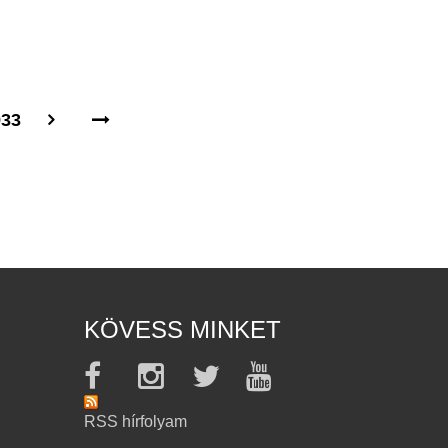
933
KÖVESS MINKET
RSS hírfolyam