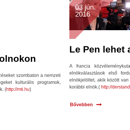
03 jún.
2016
Le Pen lehet 
zolnokon
A francia közvéleménykut
elnökválasztások első for
zéseket szombaton a nemzeti
elnökjelöltet, akik között v
eket kulturális programok,
korábbi elnök.(
http://derstand
k. (
http://mti.hu
)
Bővebben