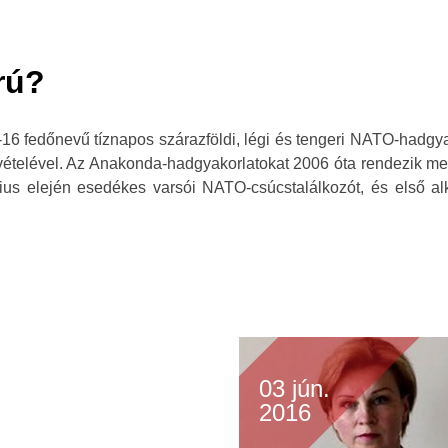
rú?
 fedőnevű tíznapos szárazföldi, légi és tengeri NATO-hadgyak
ételével. Az Anakonda-hadgyakorlatokat 2006 óta rendezik me
lius elején esedékes varsói NATO-csúcstalálkozót, és első a
03 jún.
2016