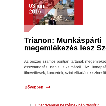
03 jún.
2016
Trianon: Munkáspárti
megemlékezés lesz S
Az ország számos pontján tartanak megemléke
összetartozás napja alkalmából. Az ünnepség
filmvetítések, koncertek, színi előadások színesíti
Bővebben
„Hitler gyerekei beszélnek népirtásról?”