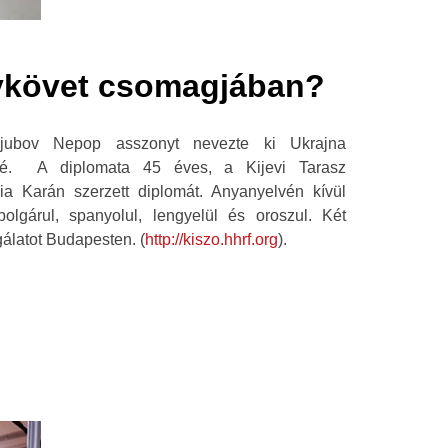
ykövet csomagjában?
jubov Nepop asszonyt nevezte ki Ukrajna
vé. A diplomata 45 éves, a Kijevi Tarasz
a Karán szerzett diplomát. Anyanyelvén kívül
olgárul, spanyolul, lengyelül és oroszul. Két
gálatot Budapesten. (
http://kiszo.hhrf.org
).