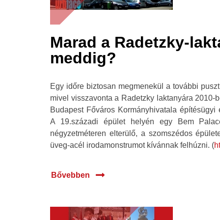
Marad a Radetzky-lakt
meddig?
Egy időre biztosan megmenekül a további pusztí
mivel visszavonta a Radetzky laktanyára 2010-be
Budapest Főváros Kormányhivatala építésügyi 
A 19.századi épület helyén egy Bem Palace
négyzetméteren elterülő, a szomszédos épület
üveg-acél irodamonstrumot kívánnak felhúzni. (
h
Bővebben