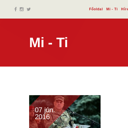
Főoldal
Mi - Ti
Hír
Mi - Ti
07 jún.
2016