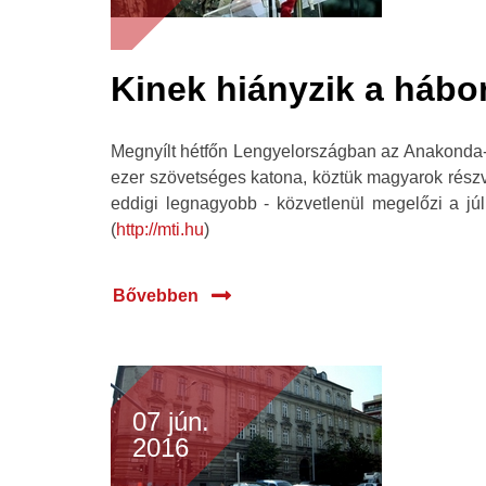
Kinek hiányzik a hábo
Megnyílt hétfőn Lengyelországban az Anakonda-16
ezer szövetséges katona, köztük magyarok részv
eddigi legnagyobb - közvetlenül megelőzi a jú
(
http://mti.hu
)
Bővebben
07 jún.
2016