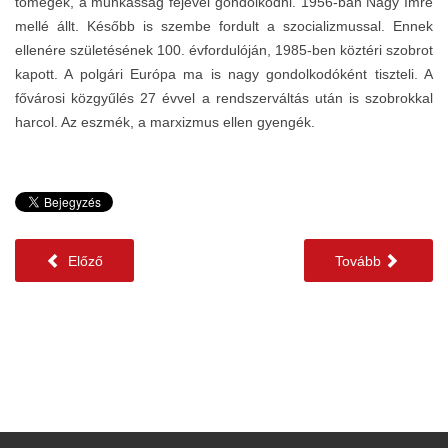
tömegek, a munkásság fejével gondolkodni. 1956-ban Nagy Imre
mellé állt. Később is szembe fordult a szocializmussal. Ennek
ellenére születésének 100. évfordulóján, 1985-ben köztéri szobrot
kapott. A polgári Európa ma is nagy gondolkodóként tiszteli. A
fővárosi közgyűlés 27 évvel a rendszerváltás után is szobrokkal
harcol. Az eszmék, a marxizmus ellen gyengék.
Előző
Tovább