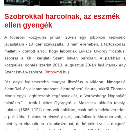
Szobrokkal harcolnak, az eszmék
ellen gyengék
A fővárosi közgyűlés január 25-én egy jobbikos képviselő
javaslatára - 19 igen szavazattal, 3 nem ellenében, 1 tartózkodás
mellett - döntött arról, hogy lebontják Lukács György filozófus,
szobrát a XIII. kerületi Szent István parkban. A parkban a
közgyűlési döntés szerint 2019. augusztus 20-án felállítanak egy
Szent István-szobrot. (
http://mti.hu
)
“Az egyik legismertebb magyar filozófus a világon, kimagasló
életművű és ellentmondásos élettörténetű figura, akiről Thomas
Mann egyik leghíresebb regényalakját, a Varázshegy Naphtáját
mintázta.” – írták Lukács Györgyről a Mazsihisz oldalán tavaly.
Lukács (1885-1971) nem volt politikus, csak néha belekeveredett
a politikába. Lukács értelmiségi volt, gondolkodó. Marxista volt, s
mint ilyen elutasította a kapitalizmust, de képtelen volt a dolgozó