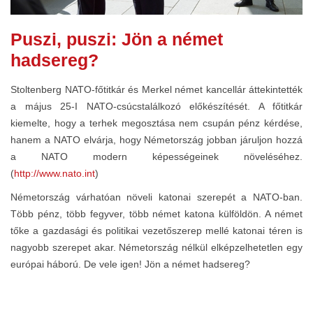
Puszi, puszi: Jön a német
hadsereg?
Stoltenberg NATO-főtitkár és Merkel német kancellár áttekintették
a május 25-I NATO-csúcstalálkozó előkészítését. A főtitkár
kiemelte, hogy a terhek megosztása nem csupán pénz kérdése,
hanem a NATO elvárja, hogy Németország jobban járuljon hozzá
a NATO modern képességeinek növeléséhez.
(
http://www.nato.int
)
Németország várhatóan növeli katonai szerepét a NATO-ban.
Több pénz, több fegyver, több német katona külföldön. A német
tőke a gazdasági és politikai vezetőszerep mellé katonai téren is
nagyobb szerepet akar. Németország nélkül elképzelhetetlen egy
európai háború. De vele igen! Jön a német hadsereg?