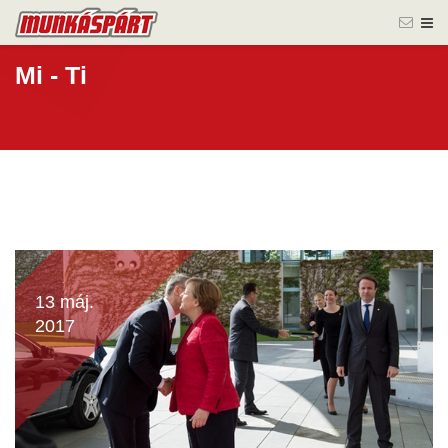
Mi - Ti
13 máj.
2017