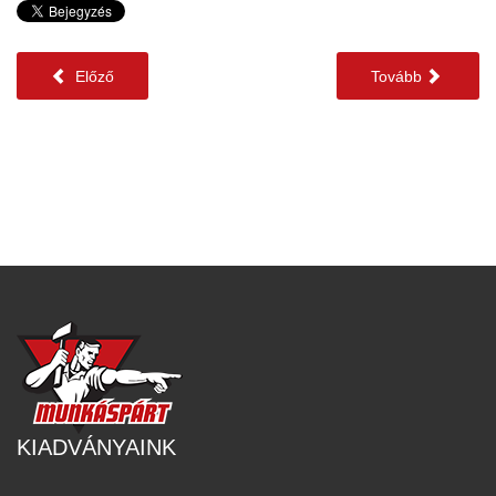
Előző
Tovább
KIADVÁNYAINK