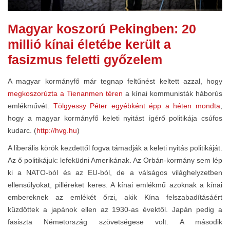
Magyar koszorú Pekingben: 20
millió kínai életébe került a
fasizmus feletti győzelem
A magyar kormányfő már tegnap feltűnést keltett azzal, hogy
megkoszorúzta a Tienanmen téren
a kínai kommunisták háborús
emlékművét.
Tölgyessy Péter egyébként épp a héten mondta
,
hogy a magyar kormányfő keleti nyitást ígérő politikája csúfos
kudarc. (
http://hvg.hu
)
A liberális körök kezdettől fogva támadják a keleti nyitás politikáját.
Az ő politikájuk: lefeküdni Amerikának. Az Orbán-kormány sem lép
ki a NATO-ból és az EU-ból, de a válságos világhelyzetben
ellensúlyokat, pilléreket keres. A kínai emlékmű azoknak a kínai
embereknek az emlékét őrzi, akik Kína felszabadításáért
küzdöttek a japánok ellen az 1930-as évektől. Japán pedig a
fasiszta Németország szövetségese volt. A második