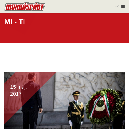
Mi - Ti
15 máj.
2017