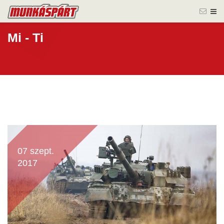
Mi - Ti
07 szept.
2017