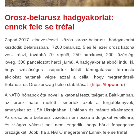
Orosz-belarusz hadgyakorlat:
ennek fele se tréfa!
Zapad-2017 elnevezéssel közös orosz-belarusz hadgyakorlat
kezdődik Belaruszban. 7200 belarusz, 5 és fél ezer orosz katona
vesz részt, továbbá 70 repülő, 250 harckocsi, 200 tüzérségi
löveg, 300 páncélozott harci jármű. A hadgyakorlat abból indul ki,
hogy szélsőséges csoportok külső támogatással terrorista
akciókat hajtanak végre azzal a céllal, hogy megrendítsék
Belarusz és Oroszország belső stabilitását. (
https://topwar.ru
)
A NATO hónapok óta növeli a katonai feszültséget a Baltikumban,
az orosz határ mellett. Ismertek azok a forgatókönyvek,
amelyeket az USA Ukrajnában, Líbiában és másutt alkalmazott.
Az orosz és a belarusz vezetés nem bízza a dolgokat véletlenre,
és világos választ ad: nem engedik, hogy bárki fenyegesse
országukat. Jobb, ha a NATO megértené? Ennek fele se tréfa!